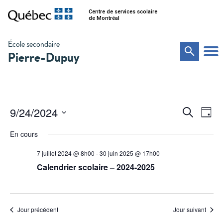
Centre de services scolaire
de Montréal
École secondaire
Pierre-Dupuy
Na
Recher
9/24/2024
Recherche
Jour
de
Sélectionnez
et
vu
une
En cours
date.
Év
navigat
7 juillet 2024 @ 8h00
-
30 juin 2025 @ 17h00
de
Calendrier scolaire – 2024-2025
vues
Évènem
Jour précédent
Jour suivant