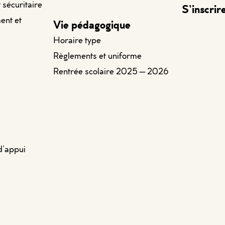
t sécuritaire
S’inscrir
ent et
Vie pédagogique
Horaire type
Règlements et uniforme
Rentrée scolaire 2025 – 2026
d’appui