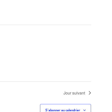
vues
Évèneme
Jour suivant
S’abonner au calendrier