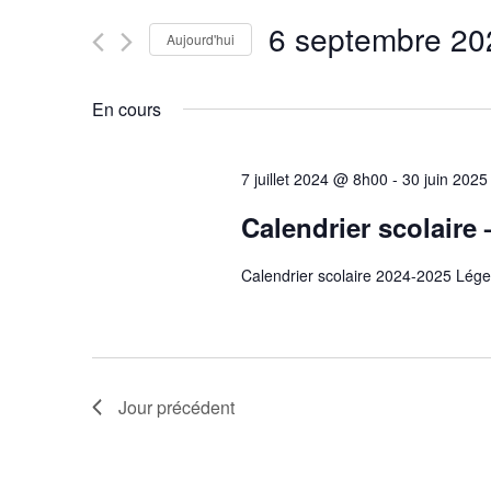
Rechercher
6 septembre 20
navigation
Évènements
Aujourd'hui
par
Sélectionnez
mot-
une
de
En cours
clé.
date.
vues
7 juillet 2024 @ 8h00
-
30 juin 202
Évènements
Calendrier scolaire
Calendrier scolaire 2024-2025 Lége
Jour précédent