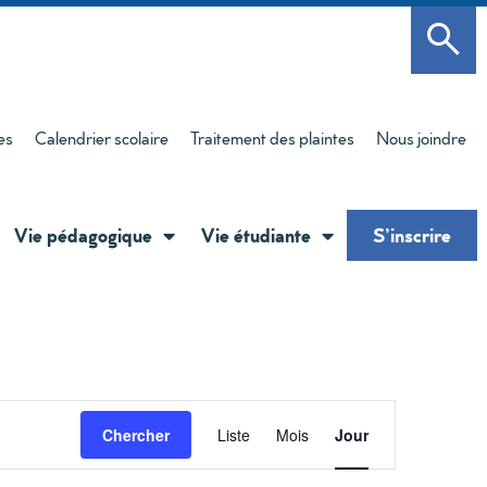
es
Calendrier scolaire
Traitement des plaintes
Nous joindre
Vie pédagogique
Vie étudiante
S’inscrire
Navigati
Chercher
Liste
Mois
Jour
de