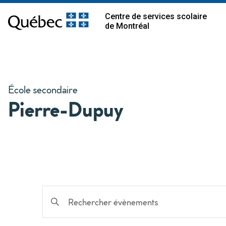
Centre de services scolaire
de Montréal
École secondaire
Pierre-Dupuy
Recherche
Saisir
mot-
et
clé.