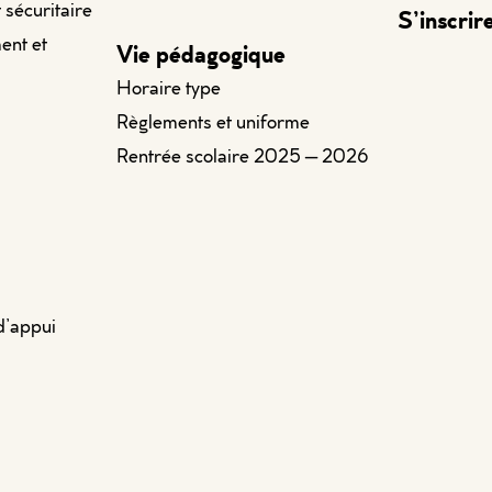
t sécuritaire
S’inscrir
ent et
Vie pédagogique
Horaire type
Règlements et uniforme
Rentrée scolaire 2025 – 2026
d’appui