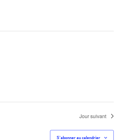
vues
Évèneme
Jour suivant
S’abonner au calendrier