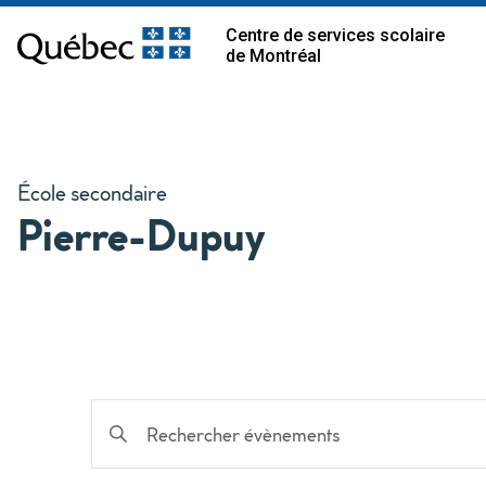
Centre de services scolaire
de Montréal
École secondaire
Pierre-Dupuy
Recherche
Saisir
mot-
et
clé.