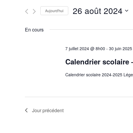
Rechercher
26 août 2024
navigation
Évènements
Aujourd'hui
par
Sélectionnez
mot-
une
de
En cours
clé.
date.
vues
7 juillet 2024 @ 8h00
-
30 juin 202
Évènements
Calendrier scolaire
Calendrier scolaire 2024-2025 Lége
Jour précédent