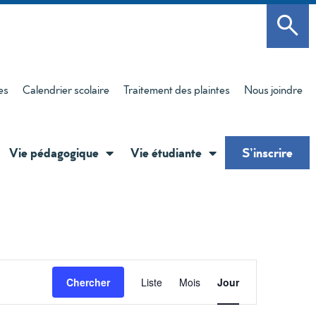
es
Calendrier scolaire
Traitement des plaintes
Nous joindre
Vie pédagogique
Vie étudiante
S’inscrire
Navigati
Chercher
Liste
Mois
Jour
de