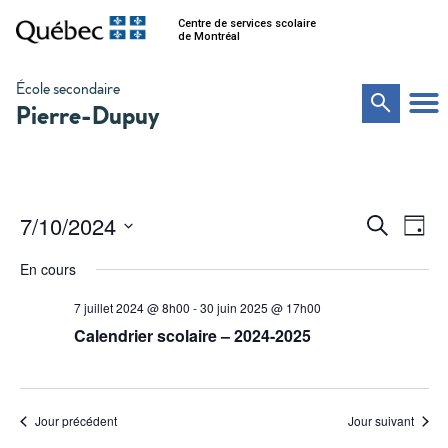
Centre de services scolaire
de Montréal
École secondaire
Pierre-Dupuy
Na
Recher
7/10/2024
Recherche
Jour
de
Sélectionnez
et
vu
une
En cours
date.
Év
navigat
7 juillet 2024 @ 8h00
-
30 juin 2025 @ 17h00
de
Calendrier scolaire – 2024-2025
vues
Évènem
Jour précédent
Jour suivant