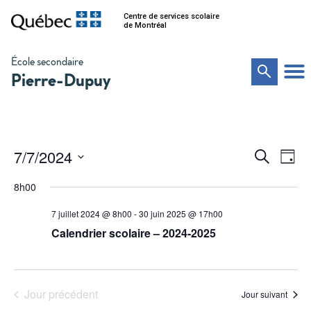
Centre de services scolaire
de Montréal
École secondaire
Pierre-Dupuy
Na
Recher
7/7/2024
Recherche
Jour
de
Sélectionnez
et
vu
une
8h00
date.
Év
navigat
7 juillet 2024 @ 8h00
-
30 juin 2025 @ 17h00
de
Calendrier scolaire – 2024-2025
vues
Évènem
Jour précédent
Jour suivant